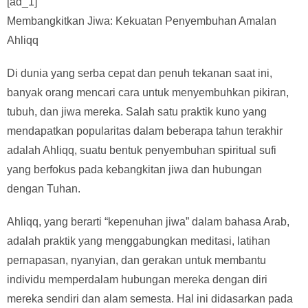
[ad_1]
Membangkitkan Jiwa: Kekuatan Penyembuhan Amalan
Ahliqq
Di dunia yang serba cepat dan penuh tekanan saat ini,
banyak orang mencari cara untuk menyembuhkan pikiran,
tubuh, dan jiwa mereka. Salah satu praktik kuno yang
mendapatkan popularitas dalam beberapa tahun terakhir
adalah Ahliqq, suatu bentuk penyembuhan spiritual sufi
yang berfokus pada kebangkitan jiwa dan hubungan
dengan Tuhan.
Ahliqq, yang berarti “kepenuhan jiwa” dalam bahasa Arab,
adalah praktik yang menggabungkan meditasi, latihan
pernapasan, nyanyian, dan gerakan untuk membantu
individu memperdalam hubungan mereka dengan diri
mereka sendiri dan alam semesta. Hal ini didasarkan pada