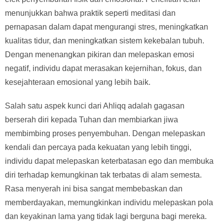
menunjukkan bahwa praktik seperti meditasi dan
pernapasan dalam dapat mengurangi stres, meningkatkan
kualitas tidur, dan meningkatkan sistem kekebalan tubuh.
Dengan menenangkan pikiran dan melepaskan emosi
negatif, individu dapat merasakan kejernihan, fokus, dan
kesejahteraan emosional yang lebih baik.
Salah satu aspek kunci dari Ahliqq adalah gagasan
berserah diri kepada Tuhan dan membiarkan jiwa
membimbing proses penyembuhan. Dengan melepaskan
kendali dan percaya pada kekuatan yang lebih tinggi,
individu dapat melepaskan keterbatasan ego dan membuka
diri terhadap kemungkinan tak terbatas di alam semesta.
Rasa menyerah ini bisa sangat membebaskan dan
memberdayakan, memungkinkan individu melepaskan pola
dan keyakinan lama yang tidak lagi berguna bagi mereka.