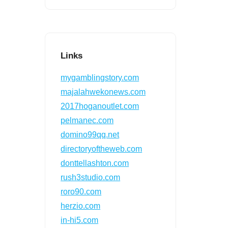
Links
mygamblingstory.com
majalahwekonews.com
2017hoganoutlet.com
pelmanec.com
domino99qq.net
directoryoftheweb.com
donttellashton.com
rush3studio.com
roro90.com
herzio.com
in-hi5.com