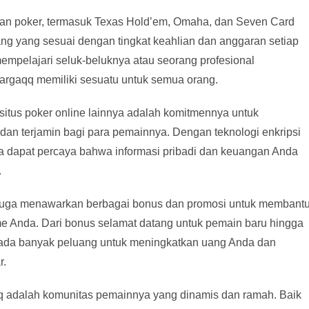
n poker, termasuk Texas Hold’em, Omaha, dan Seven Card
ng yang sesuai dengan tingkat keahlian dan anggaran setiap
empelajari seluk-beluknya atau seorang profesional
argaqq memiliki sesuatu untuk semua orang.
itus poker online lainnya adalah komitmennya untuk
n terjamin bagi para pemainnya. Dengan teknologi enkripsi
nda dapat percaya bahwa informasi pribadi dan keuangan Anda
.
 juga menawarkan berbagai bonus dan promosi untuk membant
Anda. Dari bonus selamat datang untuk pemain baru hingga
, ada banyak peluang untuk meningkatkan uang Anda dan
r.
q adalah komunitas pemainnya yang dinamis dan ramah. Baik