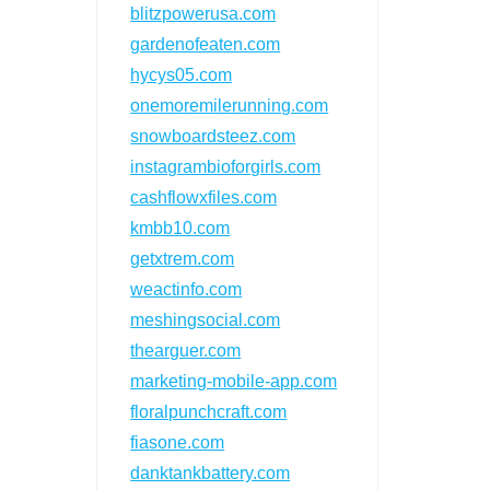
blitzpowerusa.com
gardenofeaten.com
hycys05.com
onemoremilerunning.com
snowboardsteez.com
instagrambioforgirls.com
cashflowxfiles.com
kmbb10.com
getxtrem.com
weactinfo.com
meshingsocial.com
thearguer.com
marketing-mobile-app.com
floralpunchcraft.com
fiasone.com
danktankbattery.com