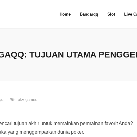
Home
Bandarqq
Slot
Live C
GAQQ: TUJUAN UTAMA PENGG
qq
pkv games
cari tujuan akhir untuk memainkan permainan favorit Anda?
muka yang menggemparkan dunia poker.