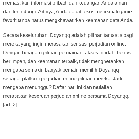
memastikan informasi pribadi dan keuangan Anda aman
dan terlindungi. Artinya, Anda dapat fokus menikmati game
favorit tanpa harus mengkhawatirkan keamanan data Anda.
Secara keseluruhan, Doyanqq adalah pilihan fantastis bagi
mereka yang ingin merasakan sensasi perjudian online.
Dengan beragam pilihan permainan, akses mudah, bonus
berlimpah, dan keamanan terbaik, tidak mengherankan
mengapa semakin banyak pemain memilih Doyanqq
sebagai platform perjudian online pilihan mereka. Jadi
mengapa menunggu? Daftar hari ini dan mulailah
merasakan keseruan perjudian online bersama Doyanqq.
[ad_2]