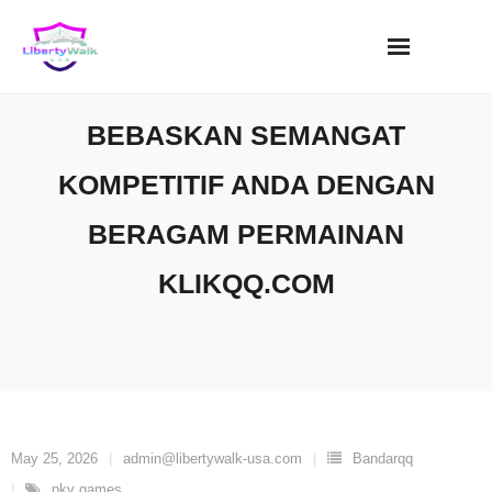
Skip
to
content
BEBASKAN SEMANGAT
KOMPETITIF ANDA DENGAN
BERAGAM PERMAINAN
KLIKQQ.COM
May 25, 2026
admin@libertywalk-usa.com
Bandarqq
pkv games