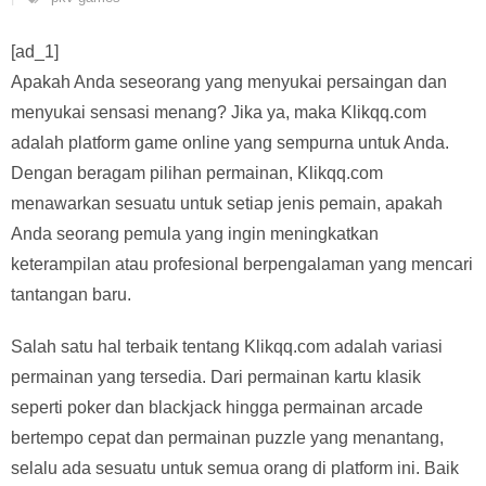
[ad_1]
Apakah Anda seseorang yang menyukai persaingan dan
menyukai sensasi menang? Jika ya, maka Klikqq.com
adalah platform game online yang sempurna untuk Anda.
Dengan beragam pilihan permainan, Klikqq.com
menawarkan sesuatu untuk setiap jenis pemain, apakah
Anda seorang pemula yang ingin meningkatkan
keterampilan atau profesional berpengalaman yang mencari
tantangan baru.
Salah satu hal terbaik tentang Klikqq.com adalah variasi
permainan yang tersedia. Dari permainan kartu klasik
seperti poker dan blackjack hingga permainan arcade
bertempo cepat dan permainan puzzle yang menantang,
selalu ada sesuatu untuk semua orang di platform ini. Baik