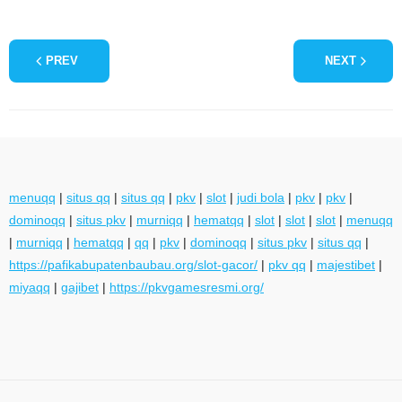
PREV
NEXT
menuqq
|
situs qq
|
situs qq
|
pkv
|
slot
|
judi bola
|
pkv
|
pkv
|
dominoqq
|
situs pkv
|
murniqq
|
hematqq
|
slot
|
slot
|
slot
|
menuqq
|
murniqq
|
hematqq
|
qq
|
pkv
|
dominoqq
|
situs pkv
|
situs qq
|
https://pafikabupatenbaubau.org/slot-gacor/
|
pkv qq
|
majestibet
|
miyaqq
|
gajibet
|
https://pkvgamesresmi.org/