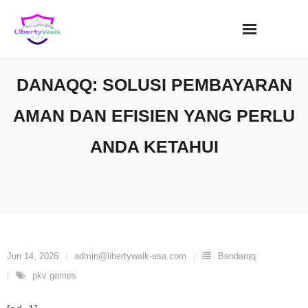
Skip
to
content
DANAQQ: SOLUSI PEMBAYARAN
AMAN DAN EFISIEN YANG PERLU
ANDA KETAHUI
Jun 14, 2026
admin@libertywalk-usa.com
Bandarqq
pkv games