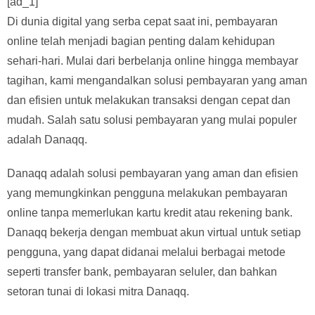
[ad_1]
Di dunia digital yang serba cepat saat ini, pembayaran
online telah menjadi bagian penting dalam kehidupan
sehari-hari. Mulai dari berbelanja online hingga membayar
tagihan, kami mengandalkan solusi pembayaran yang aman
dan efisien untuk melakukan transaksi dengan cepat dan
mudah. Salah satu solusi pembayaran yang mulai populer
adalah Danaqq.
Danaqq adalah solusi pembayaran yang aman dan efisien
yang memungkinkan pengguna melakukan pembayaran
online tanpa memerlukan kartu kredit atau rekening bank.
Danaqq bekerja dengan membuat akun virtual untuk setiap
pengguna, yang dapat didanai melalui berbagai metode
seperti transfer bank, pembayaran seluler, dan bahkan
setoran tunai di lokasi mitra Danaqq.