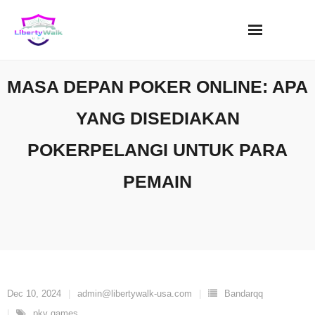
Skip
to
content
MASA DEPAN POKER ONLINE: APA
YANG DISEDIAKAN
POKERPELANGI UNTUK PARA
PEMAIN
Dec 10, 2024
admin@libertywalk-usa.com
Bandarqq
pkv games