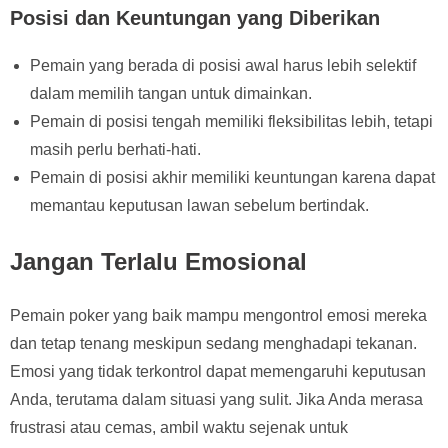
Posisi dan Keuntungan yang Diberikan
Pemain yang berada di posisi awal harus lebih selektif
dalam memilih tangan untuk dimainkan.
Pemain di posisi tengah memiliki fleksibilitas lebih, tetapi
masih perlu berhati-hati.
Pemain di posisi akhir memiliki keuntungan karena dapat
memantau keputusan lawan sebelum bertindak.
Jangan Terlalu Emosional
Pemain poker yang baik mampu mengontrol emosi mereka
dan tetap tenang meskipun sedang menghadapi tekanan.
Emosi yang tidak terkontrol dapat memengaruhi keputusan
Anda, terutama dalam situasi yang sulit. Jika Anda merasa
frustrasi atau cemas, ambil waktu sejenak untuk