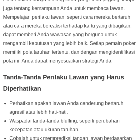
juga tentang kemampuan Anda untuk membaca lawan.
Mempelajari perilaku lawan, seperti cara mereka bertaruh
atau cara mereka bereaksi terhadap kartu yang dibagikan,
dapat memberi Anda wawasan yang berguna untuk
mengambil keputusan yang lebih baik. Setiap pemain poker
memiliki pola taruhan tertentu, dan dengan mengidentifikasi
pola ini, Anda dapat menyesuaikan strategi Anda.
Tanda-Tanda Perilaku Lawan yang Harus
Diperhatikan
Perhatikan apakah lawan Anda cenderung bertaruh
agresif atau lebih hati-hati.
Waspadai tanda-tanda bluffing, seperti perubahan
kecepatan atau ukuran taruhan.
Cobalah untuk memprediksi tangan lawan berdasarkan