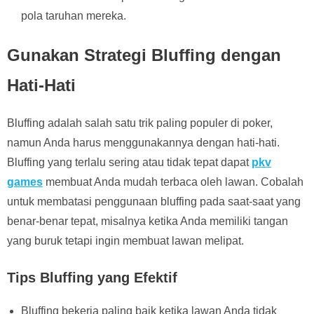
pola taruhan mereka.
Gunakan Strategi Bluffing dengan
Hati-Hati
Bluffing adalah salah satu trik paling populer di poker,
namun Anda harus menggunakannya dengan hati-hati.
Bluffing yang terlalu sering atau tidak tepat dapat
pkv
games
membuat Anda mudah terbaca oleh lawan. Cobalah
untuk membatasi penggunaan bluffing pada saat-saat yang
benar-benar tepat, misalnya ketika Anda memiliki tangan
yang buruk tetapi ingin membuat lawan melipat.
Tips Bluffing yang Efektif
Bluffing bekerja paling baik ketika lawan Anda tidak