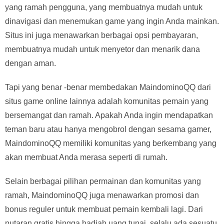
yang ramah pengguna, yang membuatnya mudah untuk
dinavigasi dan menemukan game yang ingin Anda mainkan.
Situs ini juga menawarkan berbagai opsi pembayaran,
membuatnya mudah untuk menyetor dan menarik dana
dengan aman.
Tapi yang benar -benar membedakan MaindominoQQ dari
situs game online lainnya adalah komunitas pemain yang
bersemangat dan ramah. Apakah Anda ingin mendapatkan
teman baru atau hanya mengobrol dengan sesama gamer,
MaindominoQQ memiliki komunitas yang berkembang yang
akan membuat Anda merasa seperti di rumah.
Selain berbagai pilihan permainan dan komunitas yang
ramah, MaindominoQQ juga menawarkan promosi dan
bonus reguler untuk membuat pemain kembali lagi. Dari
putaran gratis hingga hadiah uang tunai, selalu ada sesuatu