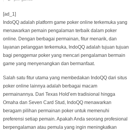
[ad_1]
IndoQQ adalah platform game poker online terkemuka yang
menawarkan pemain pengalaman terbaik dalam poker
online. Dengan berbagai permainan, fitur menarik, dan
layanan pelanggan terkemuka, IndoQQ adalah tujuan tujuan
bagi penggemar poker yang mencari pengalaman bermain
game yang menyenangkan dan bermanfaat.
Salah satu fitur utama yang membedakan IndoQQ dari situs
poker online lainnya adalah berbagai macam
permainannya. Dari Texas Hold’em tradisional hingga
Omaha dan Seven Card Stud, IndoQQ menawarkan
beragam pilihan permainan poker untuk memenuhi
preferensi setiap pemain. Apakah Anda seorang profesional
berpengalaman atau pemula yang ingin meningkatkan