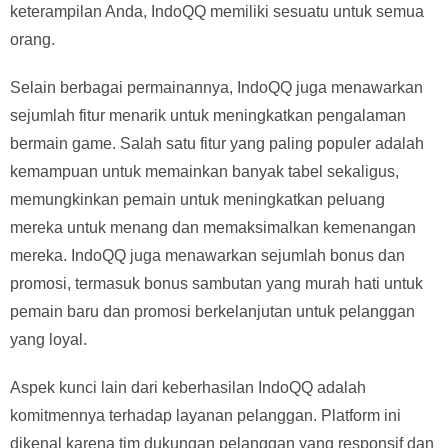
keterampilan Anda, IndoQQ memiliki sesuatu untuk semua
orang.
Selain berbagai permainannya, IndoQQ juga menawarkan
sejumlah fitur menarik untuk meningkatkan pengalaman
bermain game. Salah satu fitur yang paling populer adalah
kemampuan untuk memainkan banyak tabel sekaligus,
memungkinkan pemain untuk meningkatkan peluang
mereka untuk menang dan memaksimalkan kemenangan
mereka. IndoQQ juga menawarkan sejumlah bonus dan
promosi, termasuk bonus sambutan yang murah hati untuk
pemain baru dan promosi berkelanjutan untuk pelanggan
yang loyal.
Aspek kunci lain dari keberhasilan IndoQQ adalah
komitmennya terhadap layanan pelanggan. Platform ini
dikenal karena tim dukungan pelanggan yang responsif dan