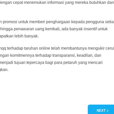
a dengan cepat menemukan informasi yang mereka butuhkan dan
n promosi untuk memberi penghargaan kepada pengguna setia
s hingga penawaran uang kembali, ada banyak insentif untuk
patkan lebih banyak.
anqq terhadap taruhan online telah membantunya mengukir ceru
Dengan komitmennya terhadap transparansi, keadilan, dan
njadi tujuan tepercaya bagi para petaruh yang mencari
gkan.
NEXT