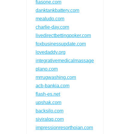
fiasone.com
danktankbattery.com
mealudo.com
charlie-day.com
livedirectbettingpoker.com
foxbusinessupdate.com
lovedaddy.org
integrativemedicalmassage
plano.com
mrrugwashing.com
acb-bankia.com
flash-es.net
upshak.com
backsilo.com
siviralqq.com
impressionresorthoian.com