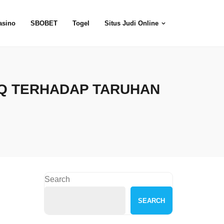
asino
SBOBET
Togel
Situs Judi Online
QQ TERHADAP TARUHAN
Search
SEARCH