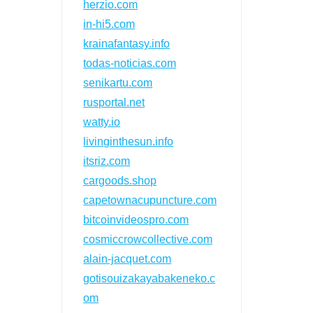
herzio.com
in-hi5.com
krainafantasy.info
todas-noticias.com
senikartu.com
rusportal.net
watty.io
livinginthesun.info
itsriz.com
cargoods.shop
capetownacupuncture.com
bitcoinvideospro.com
cosmiccrowcollective.com
alain-jacquet.com
gotisouizakayabakeneko.c
om