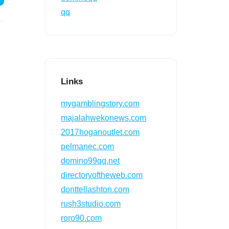
qq
Links
mygamblingstory.com
majalahwekonews.com
2017hoganoutlet.com
pelmanec.com
domino99qq.net
directoryoftheweb.com
donttellashton.com
rush3studio.com
roro90.com