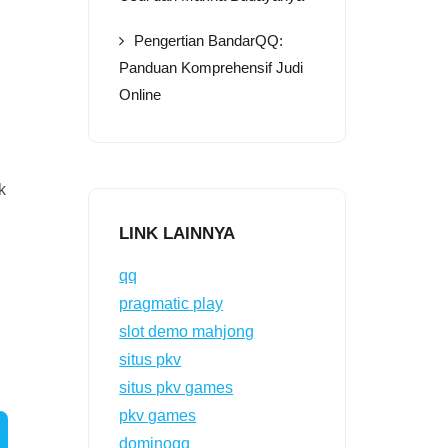
Pengertian BandarQQ:
Panduan Komprehensif Judi
Online
k
LINK LAINNYA
qq
pragmatic play
slot demo mahjong
situs pkv
situs pkv games
pkv games
dominoqq