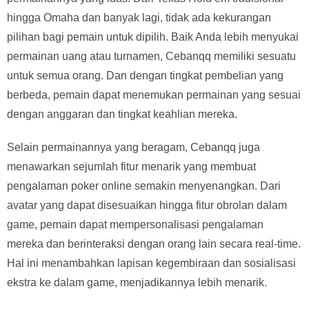
hingga Omaha dan banyak lagi, tidak ada kekurangan
pilihan bagi pemain untuk dipilih. Baik Anda lebih menyukai
permainan uang atau turnamen, Cebanqq memiliki sesuatu
untuk semua orang. Dan dengan tingkat pembelian yang
berbeda, pemain dapat menemukan permainan yang sesuai
dengan anggaran dan tingkat keahlian mereka.
Selain permainannya yang beragam, Cebanqq juga
menawarkan sejumlah fitur menarik yang membuat
pengalaman poker online semakin menyenangkan. Dari
avatar yang dapat disesuaikan hingga fitur obrolan dalam
game, pemain dapat mempersonalisasi pengalaman
mereka dan berinteraksi dengan orang lain secara real-time.
Hal ini menambahkan lapisan kegembiraan dan sosialisasi
ekstra ke dalam game, menjadikannya lebih menarik.