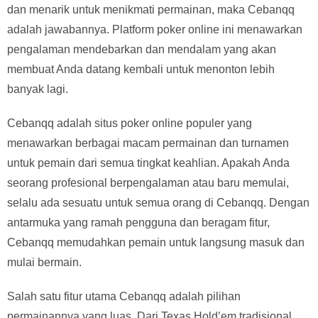
dan menarik untuk menikmati permainan, maka Cebanqq
adalah jawabannya. Platform poker online ini menawarkan
pengalaman mendebarkan dan mendalam yang akan
membuat Anda datang kembali untuk menonton lebih
banyak lagi.
Cebanqq adalah situs poker online populer yang
menawarkan berbagai macam permainan dan turnamen
untuk pemain dari semua tingkat keahlian. Apakah Anda
seorang profesional berpengalaman atau baru memulai,
selalu ada sesuatu untuk semua orang di Cebanqq. Dengan
antarmuka yang ramah pengguna dan beragam fitur,
Cebanqq memudahkan pemain untuk langsung masuk dan
mulai bermain.
Salah satu fitur utama Cebanqq adalah pilihan
permainannya yang luas. Dari Texas Hold’em tradisional