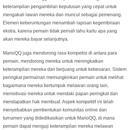
keterampilan pengambilan keputusan yang cepat untuk
mengakali lawan mereka dan muncul sebagai pemenang.
Elemen keberuntungan menambah lapisan kegembiraan
ekstra, karena pemain tidak pernah tahu kartu apa yang
akan mereka bayar selanjutnya.
MarioQQ juga mendorong rasa kompetisi di antara para
pemain, mendorong mereka untuk meningkatkan
keterampilan mereka dan berjuang untuk kebesaran. Sistem
peringkat permainan memungkinkan pemain untuk melihat
bagaimana mereka bertumpuk melawan orang lain,
memotivasi mereka untuk mendaki papan peringkat dan
mendapatkan hak membual. Aspek kompetitif ini telah
menyebabkan pembentukan komunitas online dan
turnamen yang didedikasikan untuk MarioQQ, di mana
pemain dapat menguji keterampilan mereka melawan