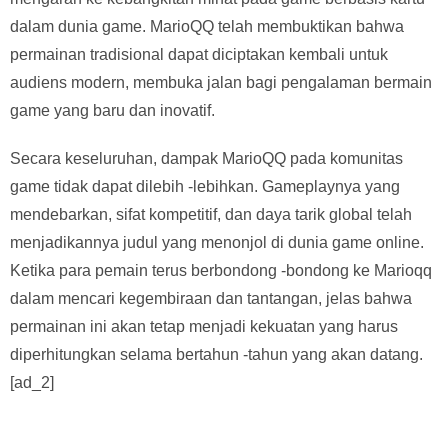
dalam dunia game. MarioQQ telah membuktikan bahwa
permainan tradisional dapat diciptakan kembali untuk
audiens modern, membuka jalan bagi pengalaman bermain
game yang baru dan inovatif.
Secara keseluruhan, dampak MarioQQ pada komunitas
game tidak dapat dilebih -lebihkan. Gameplaynya yang
mendebarkan, sifat kompetitif, dan daya tarik global telah
menjadikannya judul yang menonjol di dunia game online.
Ketika para pemain terus berbondong -bondong ke Marioqq
dalam mencari kegembiraan dan tantangan, jelas bahwa
permainan ini akan tetap menjadi kekuatan yang harus
diperhitungkan selama bertahun -tahun yang akan datang.
[ad_2]