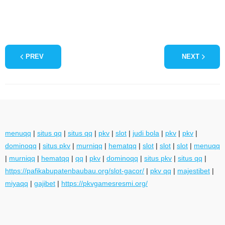
PREV
NEXT
menuqq
|
situs qq
|
situs qq
|
pkv
|
slot
|
judi bola
|
pkv
|
pkv
|
dominoqq
|
situs pkv
|
murniqq
|
hematqq
|
slot
|
slot
|
slot
|
menuqq
|
murniqq
|
hematqq
|
qq
|
pkv
|
dominoqq
|
situs pkv
|
situs qq
|
https://pafikabupatenbaubau.org/slot-gacor/
|
pkv qq
|
majestibet
|
miyaqq
|
gajibet
|
https://pkvgamesresmi.org/